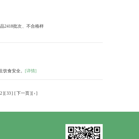
2418批次、不合格样
生饮食安全。
[详情]
2
][
33
] [
下一页
][
›
]