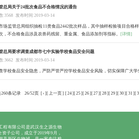
管总局关于24批次食品不合格情况的通告
3568 发布时间:2019-03-14
市场监管总局组织抽检
11类食品2442批次样品，
其中抽样检验项目合格样品
次
，
不合格食品涉及农兽药残留、重金属、食品添加剂等指标。
[详情]
管总局要求调查成都市七中实验学校食品安全问题
3662 发布时间:2019-03-14
查学校食品安全隐患，严防严管严控学校食品安全风险，切实保障广大学
260条记录
26/52页
[
‹
][
上一页
] [
24
][
25
][
26
][
27
][
28
][
29
][
30
][
31
][
3
工程有限公司是武汉生之源生物
资子公司，成立于2019年9月，
湖高新区生物城，是一家专注粮