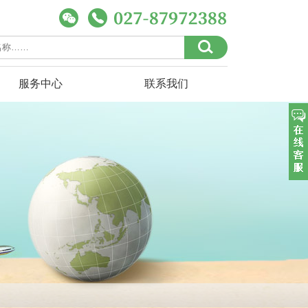
服务中心
联系我们