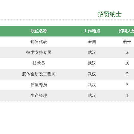
招贤纳士
职位名称
工作地点
招聘人
销售代表
全国
若干
技术支持专员
武汉
2
技术员
武汉
10
胶体金研发工程师
武汉
5
质量专员
武汉
5
生产经理
武汉
1