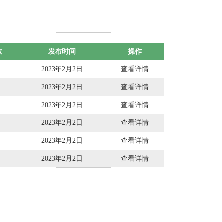
数
发布时间
操作
2023年2月2日
查看详情
2023年2月2日
查看详情
2023年2月2日
查看详情
2023年2月2日
查看详情
2023年2月2日
查看详情
2023年2月2日
查看详情