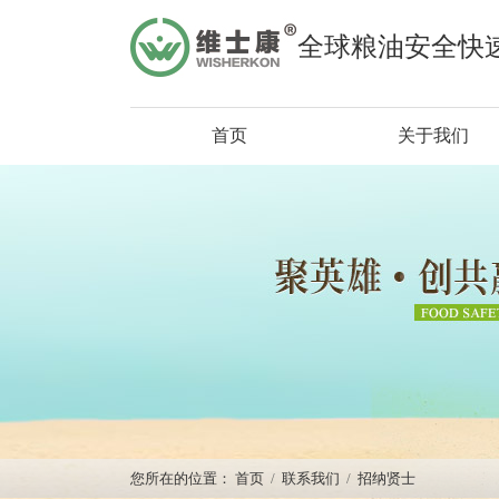
全球粮油安全快
首页
关于我们
您所在的位置：
首页
/
联系我们
/
招纳贤士