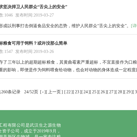
求坚决捍卫人民群众“舌尖上的安全”
1046 发布时间:2019-03-27
形成以刑事打击倒逼食品安全的态势，维护人民群众“舌尖上的安全”。
[详
标粮食可用于饲料？或许没那么简单
1547 发布时间:2019-03-26
存了三年以上的超期超标粮食，其黄曲霉素严重超标，不宜直接作为口粮
重的影响，即便是作为饲料喂食给动物，也会对动物的身体造成一定程度
260条记录
24/52页
[
‹
][
上一页
] [
22
][
23
][
24
][
25
][
26
][
27
][
28
][
29
][
3
工程有限公司是武汉生之源生物
资子公司，成立于2019年9月，
湖高新区生物城，是一家专注粮