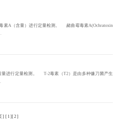
（含量）进行定量检测。 赭曲霉毒素A(Ochratoxin
.
查看详情
量进行定量检测。 T-2毒素（T2）是由多种镰刀菌产生
.
查看详情
页
] [
1
][
2
]