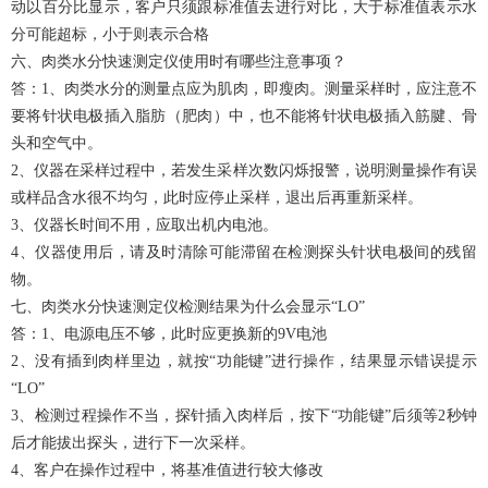
动以百分比显示，客户只须跟标准值去进行对比，大于标准值表示水
分可能超标，小于则表示合格
六、肉类水分快速测定仪使用时有哪些注意事项？
答：1、肉类水分的测量点应为肌肉，即瘦肉。测量采样时，应注意不
要将针状电极插入脂肪（肥肉）中，也不能将针状电极插入筋腱、骨
头和空气中。
2、仪器在采样过程中，若发生采样次数闪烁报警，说明测量操作有误
或样品含水很不均匀，此时应停止采样，退出后再重新采样。
3、仪器长时间不用，应取出机内电池。
4、仪器使用后，请及时清除可能滞留在检测探头针状电极间的残留
物。
七、肉类水分快速测定仪检测结果为什么会显示“LO”
答：1、电源电压不够，此时应更换新的9V电池
2、没有插到肉样里边，就按“功能键”进行操作，结果显示错误提示
“LO”
3、检测过程操作不当，探针插入肉样后，按下“功能键”后须等2秒钟
后才能拔出探头，进行下一次采样。
4、客户在操作过程中，将基准值进行较大修改