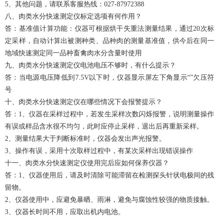
5、其他问题，请联系客服热线：027-87972388
八、肉类水分快速测定仪标定选项有何作用？
答：基准值计算功能：仪器可根据烘干失重法测量结果，通过20次标
定采样，自动计算出被测种类、品种肉的测量基准值，供今后在同一
地域快速测定同一品种畜禽肉水分含量时使用
九、肉类水分快速测定仪电池电压不够时，有什么提示？
答：当电源电压降低到7.5V以下时，仪器显示屏左下角显示“”欠压符
号
十、肉类水分快速测定仪在哪些情况下会报警提示？
答：1、仪器在采样过程中，若发生采样次数闪烁报警，说明测量操作
有误或样品含水很不均匀，此时应停止采样，退出后再重新采样。
2、测量结果大于判断标准时，仪器会发出声光报警。
3、操作有误，采用十次取样过程中，有某次采样出现错误操作
十一、肉类水分快速测定仪使用完后应如何保养仪器？
答：1、仪器使用后，请及时清除可能滞留在检测探头针状电极间的残
留物。
2、仪器使用中，应避免暴晒、雨淋，避免与腐蚀性较强的物质接触。
3、仪器长时间不用，应取出机内电池。