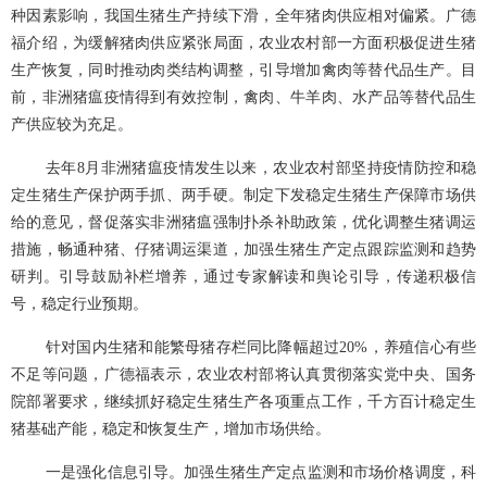
种因素影响，我国生猪生产持续下滑，全年猪肉供应相对偏紧。广德
福介绍，为缓解猪肉供应紧张局面，农业农村部一方面积极促进生猪
生产恢复，同时推动肉类结构调整，引导增加禽肉等替代品生产。目
前，非洲猪瘟疫情得到有效控制，禽肉、牛羊肉、水产品等替代品生
产供应较为充足。
去年
8月非洲猪瘟疫情发生以来，农业农村部坚持疫情防控和稳
定生猪生产保护两手抓、两手硬。制定下发稳定生猪生产保障市场供
给的意见，督促落实非洲猪瘟强制扑杀补助政策，优化调整生猪调运
措施，畅通种猪、仔猪调运渠道，加强生猪生产定点跟踪监测和趋势
研判。引导鼓励补栏增养，通过专家解读和舆论引导，传递积极信
号，稳定行业预期。
针对国内生猪和能繁母猪存栏同比降幅超过
20%，养殖信心有些
不足等问题，广德福表示，农业农村部将认真贯彻落实党中央、国务
院部署要求，继续抓好稳定生猪生产各项重点工作，千方百计稳定生
猪基础产能，稳定和恢复生产，增加市场供给。
一是强化信息引导。加强生猪生产定点监测和市场价格调度，科