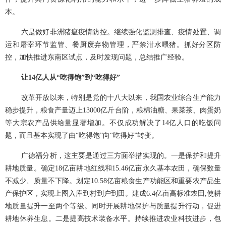
本。
六是做好非洲猪瘟疫情防控。继续强化监测排查、疫情处置、调
运和屠宰环节监管、餐厨废弃物管理，严禁泔水喂猪。抓好分区防
控，加快推进东南区试点，及时发现问题，总结推广经验。
让
14亿人从“吃得饱”到“吃得好”
改革开放以来，特别是党的十八大以来，我国农业综合生产能力
稳步提升，粮食产量迈上
13000亿斤台阶，粮棉油糖、果菜茶、肉蛋奶
等大宗农产品供给量显著增加。不仅成功解决了
14
亿人口的吃饭问
题，而且基本实现了由“吃得饱”向“吃得好”转变。
广德福分析，这主要是通过三方面举措实现的。一是保护和提升
耕地质量。确定
18亿亩耕地红线和
15.46
亿亩永久基本农田，确保数量
不减少、质量不下降。划定
10.58
亿亩粮食生产功能区和重要农产品生
产保护区，实现上图入库到村到户到田。建成
6.4
亿亩高标准农田
,
使耕
地质量提升一至两个等级。同时开展耕地保护与质量提升行动，促进
耕地休养生息。二是提高技术装备水平。持续推进农业科技进步，包