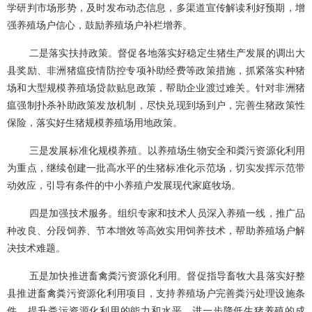
学研判市场形势，及时发布动态信息，多渠道宣传解读利好预期，增
强养殖场户信心，鼓励养殖场户补栏增养。
二是落实扶持政策。督促各地落实好稳定生猪生产发展的调出大
县奖励、非洲猪瘟疫情防控专项补助经费等政策措施，抓紧落实种猪
场和大型规模养殖场贷款贴息政策，帮助企业渡过难关。针对非洲猪
瘟强制扑杀补助政策发放机制，尽快兑现到场到户，完善生猪政策性
保险，落实好生猪规模养殖场用地政策。
三是发展标准化规模养殖。以养殖场生物安全和粪污资源化利用
为重点，继续创建一批高水平的生猪标准化示范场，切实发挥示范带
动效应，引导有条件的中小养殖户发展现代家庭牧场。
四是加强技术服务。组织专家和技术人员深入养殖一线，推广品
种改良、分段饲养、节本增效等高效实用饲养技术，帮助养殖场户解
决技术难题。
五是加快推进畜禽粪污资源化利用。督促指导畜牧大县落实好整
县推进畜禽粪污资源化利用项目，支持养殖场户完善粪污处理设施条
件，提升粪污资源化利用的能力和水平，进一步降低生猪养殖的成