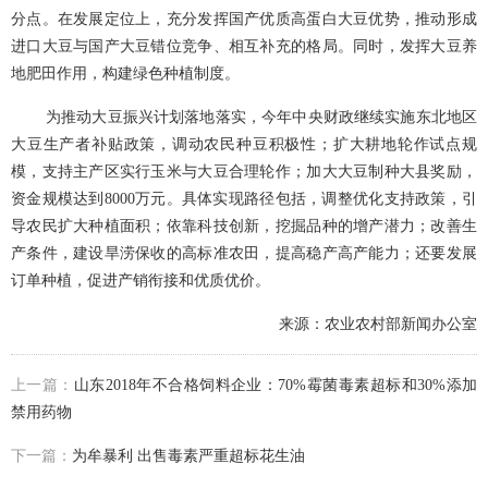
分点。在发展定位上，充分发挥国产优质高蛋白大豆优势，推动形成
进口大豆与国产大豆错位竞争、相互补充的格局。同时，发挥大豆养
地肥田作用，构建绿色种植制度。
为推动大豆振兴计划落地落实，今年中央财政继续实施东北地区
大豆生产者补贴政策，调动农民种豆积极性；扩大耕地轮作试点规
模，支持主产区实行玉米与大豆合理轮作；加大大豆制种大县奖励，
资金规模达到
8000万元。具体实现路径包括，调整优化支持政策，引
导农民扩大种植面积；依靠科技创新，挖掘品种的增产潜力；改善生
产条件，建设旱涝保收的高标准农田，提高稳产高产能力；还要发展
订单种植，促进产销衔接和优质优价。
来源：农业农村部新闻办公室
上一篇：
山东2018年不合格饲料企业：70%霉菌毒素超标和30%添加
禁用药物
下一篇：
为牟暴利 出售毒素严重超标花生油