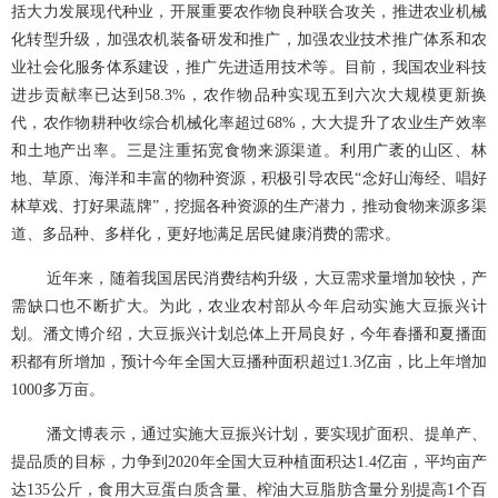
括大力发展现代种业，开展重要农作物良种联合攻关，推进农业机械
化转型升级，加强农机装备研发和推广，加强农业技术推广体系和农
业社会化服务体系建设，推广先进适用技术等。目前，我国农业科技
进步贡献率已达到
58.3%
，农作物品种实现五到六次大规模更新换
代，农作物耕种收综合机械化率超过
68%
，大大提升了农业生产效率
和土地产出率。三是注重拓宽食物来源渠道。利用广袤的山区、林
地、草原、海洋和丰富的物种资源，积极引导农民“念好山海经、唱好
林草戏、打好果蔬牌”，挖掘各种资源的生产潜力，推动食物来源多渠
道、多品种、多样化，更好地满足居民健康消费的需求。
近年来，随着我国居民消费结构升级，大豆需求量增加较快，产
需缺口也不断扩大。为此，农业农村部从今年启动实施大豆振兴计
划。潘文博介绍，大豆振兴计划总体上开局良好，今年春播和夏播面
积都有所增加，预计今年全国大豆播种面积超过
1.3亿亩，比上年增加
1000
多万亩。
潘文博表示，通过实施大豆振兴计划，要实现扩面积、提单产、
提品质的目标，力争到
2020年全国大豆种植面积达
1.4
亿亩，平均亩产
达
135
公斤，食用大豆蛋白质含量、榨油大豆脂肪含量分别提高
1
个百