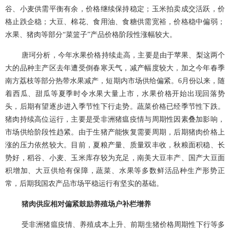
谷、小麦供需平衡有余，价格继续保持稳定；玉米拍卖成交活跃，价
格止跌企稳；大豆、棉花、食用油、食糖供需宽裕，价格稳中偏弱；
水果、猪肉等部分“菜篮子”产品价格阶段性涨幅较大。
唐珂分析，今年水果价格持续走高，主要是由于苹果、梨这两个
大的品种主产区去年遭受倒春寒天气，减产幅度较大，加之今年春季
南方荔枝等部分热带水果减产，短期内市场供给偏紧。
6月份以来，随
着西瓜、甜瓜等夏季时令水果大量上市，水果价格开始出现回落势
头，后期有望逐步进入季节性下行走势。蔬菜价格已经季节性下跌。
猪肉持续高位运行，主要是受非洲猪瘟疫情与周期性因素叠加影响，
市场供给阶段性趋紧。由于生猪产能恢复需要周期，后期猪肉价格上
涨的压力依然较大。目前，夏粮产量、质量双丰收，秋粮面积稳、长
势好，稻谷、小麦、玉米库存较为充足，南美大豆丰产、国产大豆面
积增加、大豆供给有保障，蔬菜、水果等多数鲜活品种生产形势正
常，后期我国农产品市场平稳运行有坚实的基础。
猪肉供应相对偏紧鼓励养殖场户补栏增养
受非洲猪瘟疫情、养殖成本上升、前期生猪价格周期性下行等多