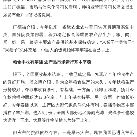
主任广德福，市场与信息化司司长唐珂，种植业管理司司长潘文博出
席发布会并回答记者提问。
广德福介绍，今年以来，各级农业农村部门认真贯彻落实党中
央、国务院决策部署，着力稳定粮食等重要农产品生产，粮、肉、
蛋、奶、果、菜等主要农产品供给基本保持稳定，“米袋子”“菜篮子”
“果盘子”总体充足，中国人的饭碗始终牢牢端在自己手上。
粮食丰收有基础 农产品市场运行基本平稳
眼下，全国夏收基本结束，丰收已成定局，实现了全年粮食生产
的良好开局。潘文博介绍，作为全年粮食生产的大头，今年秋粮生产
形势较好，夺取丰收有条件、有基础。一方面，秋粮面积稳。预计今
年秋粮播种面积达
12.8亿亩，与上年基本持平。另一方面，作物长势
好。今年春播以来，主产区大部气象条件总体有利，春播作物基本都
播在了丰产期。进入
6
月份，全国大部分地区降雨充沛，光温条件也较
为适宜，玉米、大豆等作物苗情长势好于上年。
但灾害的挑战依然存在。一是旱涝灾害。现在我国已进入主汛