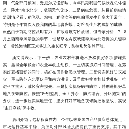
期，气象部门预测，受厄尔尼诺影响，今年汛期我国气候状况总体偏
差，降水“南多北少”，极端天气偏多。二是病虫危害。从目前病虫情
监测情况看，稻飞虱、粘虫、稻瘟病等病虫偏重发生几率大于常年，
特别是今年首次入侵我国的草地贪夜蛾，对粮食生产构成新的威胁。
虽然由于前期防控及时有力，扩散速度有所放缓。但专家分析，
7—
8
月是西南季风最强的季节，也是草地贪夜蛾随季风向北迁徙的关键季
节，黄淮海地区玉米将进入生长旺季，防控形势依然严峻。
潘文博表示，下一步，农业农村部将毫不放松抓好各项措施落
实，赢得全年粮食和农业丰收主动权。一是切实抓好田间管理，在落
实好夏播面积的同时，搞好在田作物肥水管理。二是切实抓好防灾减
灾，重点防范东北夏伏旱和南方洪涝，及早做好物资和技术准备，推
进科学抗灾，减轻灾害损失。三是切实抓好病虫防控，特别是抓好草
地贪夜蛾防控。按照“严密监测、全面扑杀、防治结合、分区施策”的
要求，进一步压实属地责任，坚决打好草地贪夜蛾防控攻坚战，实现
“虫口夺粮”保丰收。
唐珂介绍，包括粮食在内，今年以来我国农产品供应总体充足，
市场运行基本平稳，为应对外部风险挑战提供了重要支撑。其中稻