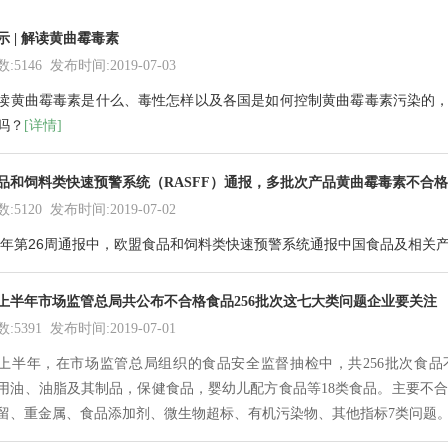
示 | 解读黄曲霉毒素
5146 发布时间:2019-07-03
读
黄曲霉毒素
是什么、毒性怎样以及各国是如何控制
黄曲霉毒素
污染的，
吗？
[详情]
品和饲料类快速预警系统（RASFF）通报，多批次产品黄曲霉毒素不合格
5120 发布时间:2019-07-02
19年第26周通报中，欧盟食品和饲料类快速预警系统通报中国食品及相关
9年上半年市场监管总局共公布不合格食品256批次这七大类问题企业要关注
5391 发布时间:2019-07-01
9年上半年，在市场监管总局组织的食品安全监督抽检中，共256批次食
用油、油脂及其制品，保健食品，婴幼儿配方食品等18类食品。主要不
留、重金属、食品添加剂、微生物超标、有机污染物、其他指标7类问题