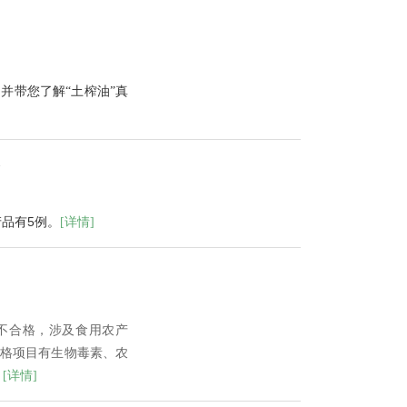
并带您了解“土榨油”真
产品有5例。
[详情]
品不合格，涉及食用农产
合格项目有生物毒素、农
。
[详情]