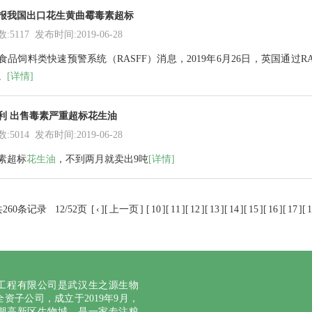
报我国出口花生黄曲霉毒素超标
5117 发布时间:2019-06-28
食品
饲料
类快速预警系统（
RASFF
）消息，2019年6月26日，
英国
通过R
。
[详情]
利 出售毒素严重超标花生油
5014 发布时间:2019-06-28
素
超标
花生油
，
不到两月就卖出9吨
[详情]
260条记录
12/52页
[
‹
][
上一页
] [
10
][
11
][
12
][
13
][
14
][
15
][
16
][
17
][
1
工程有限公司是武汉生之源生物
资子公司，成立于2019年9月，
湖高新区生物城，是一家专注粮