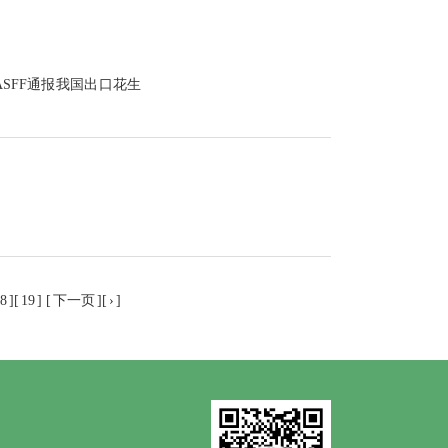
ASFF通报我国
出口
花生
8
][
19
] [
下一页
][
›
]